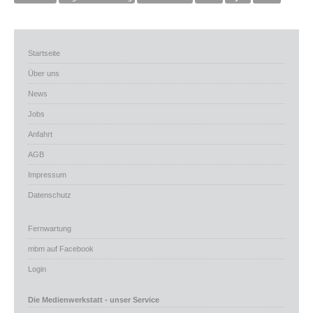
Startseite
Über uns
News
Jobs
Anfahrt
AGB
Impressum
Datenschutz
Fernwartung
mbm auf Facebook
Login
Die Medienwerkstatt - unser Service