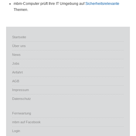
mbm-Computer prüft Ihre IT Umgebung auf
Sicherheitsrelevante
Themen.
Startseite
Über uns
News
Jobs
Anfahrt
AGB
Impressum
Datenschutz
Fernwartung
mbm auf Facebook
Login